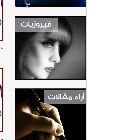
حد
حد