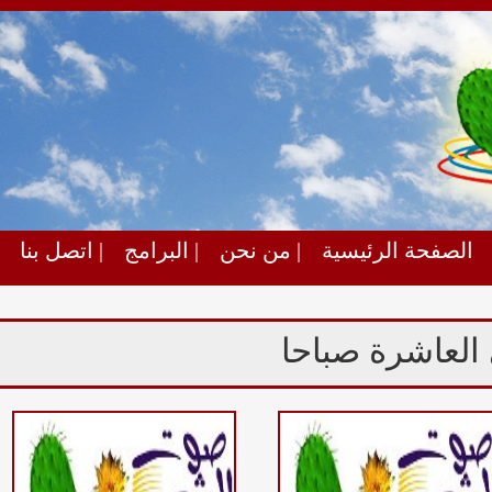
الصفحة الرئيسية
| من نحن
| البرامج
| اتصل بنا
عاشرة صباحا